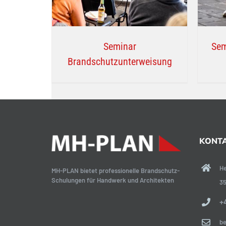
Seminar
Sem
Brandschutzunterweisung
KONT
He
MH-PLAN bietet professionelle Brandschutz-
Schulungen für Handwerk und Architekten
3
+
b