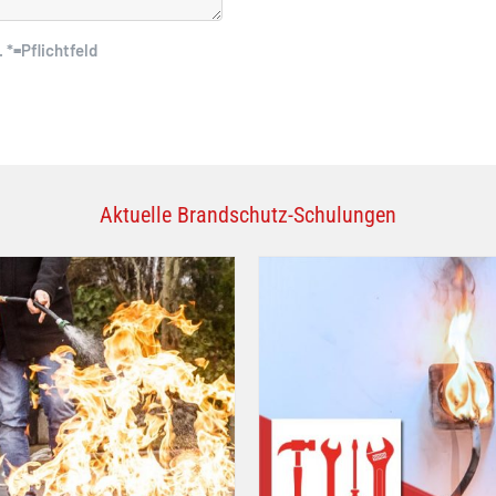
. *=Pflichtfeld
Aktuelle Brandschutz-Schulungen
Brandschutzgrundlagen für
Seminar für das Handwerk 
Handwerker
MLüAR
Seminare
Seminare