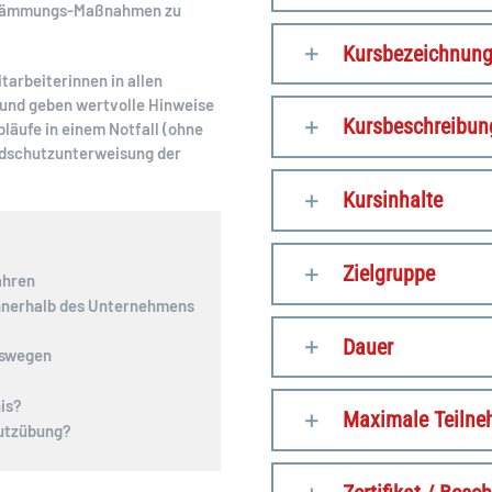
indämmungs-Maßnahmen zu
Kursbezeichnun
tarbeiterinnen in allen
und geben wertvolle Hinweise
Kursbeschreibun
bläufe in einem Notfall (ohne
ndschutzunterweisung der
Kursinhalte
Zielgruppe
ahren
innerhalb des Unternehmens
Dauer
gswegen
is?
Maximale Teilne
hutzübung?