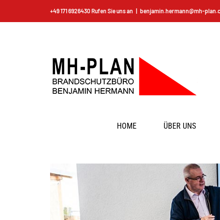
Zum
+49 171 6926430 Rufen Sie uns an
|
benjamin.hermann@mh-plan.
Inhalt
springen
HOME
ÜBER UNS
View
Larger
Image