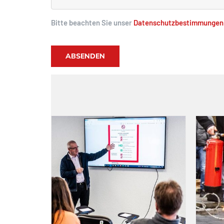
Bitte beachten Sie unser
Datenschutzbestimmungen
ABSENDEN
nterweisung
Seminar Brandschutzhelfer
e
Seminare