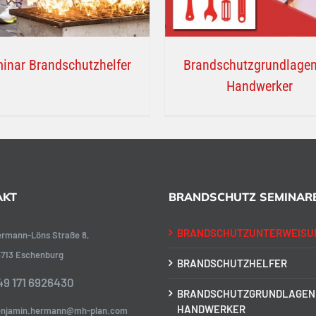
inar Brandschutzhelfer
Brandschutzgrundlagen
Handwerker
AKT
BRANDSCHUTZ SEMINAR
BRANDSCHUTZUNTERWEISU
rmann-Löns Straße 8,
5713 Eschenburg
BRANDSCHUTZHELFER
49 171 6926430
BRANDSCHUTZGRUNDLAGEN
HANDWERKER
enjamin.hermann@mh-plan.com