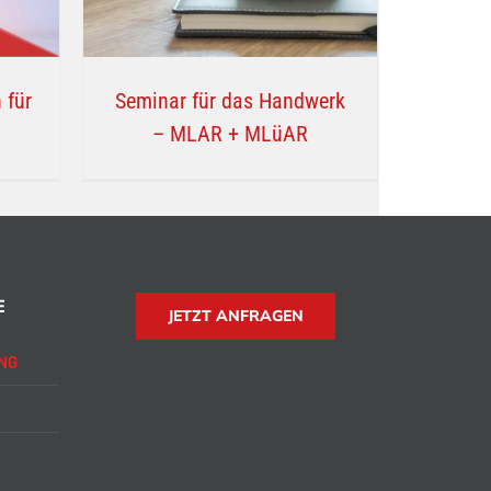
 für
Seminar für das Handwerk
– MLAR + MLüAR
E
JETZT ANFRAGEN
NG