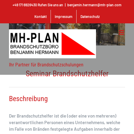
Zum
+49 171 6926430 Rufen Sie uns an
|
benjamin.hermann@mh-plan.com
Inhalt
springen
Kontakt
Impressum
Datenschutz
View
Larger
Image
Ihr Partner für Brandschutzschulungen
Seminar Brandschutzhelfer
Beschreibung
Der Brandschutzhelfer ist die (oder eine von mehreren)
verantwortlichen Personen eines Unternehmens, welche
im Falle von Bränden festgelegte Aufgaben innerhalb der