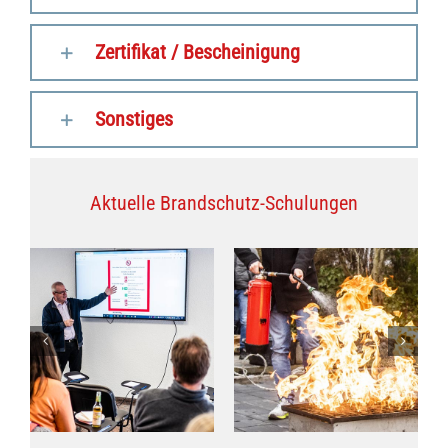
Zertifikat / Bescheinigung
Sonstiges
Aktuelle Brandschutz-Schulungen
Seminar
Brandschutzgrundlagen
ung
Brandschutzhelfer
für Handwerker
Seminare
Seminare